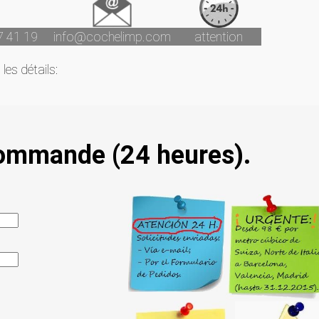
7 41 19
info@cochelimp.com
attention
les détails:
commande (24 heures).