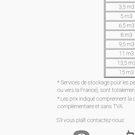
3,5 m3
5 m3
6,5 m3
8 m3
9,5 m3
11 m3
13,5 m
15 m3
* Services de stockage pour les pe
ou vers la France), sont totalement
* Les prix indiqué comprennent la 
complémentaire et sans TVA.
S'il vous plaît contactez-nous: