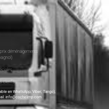
es prix déménagements
pagnol)
éciales
s clients
ible en WhatsApp; Viber; Tango);
mail: info@cochelimp.com