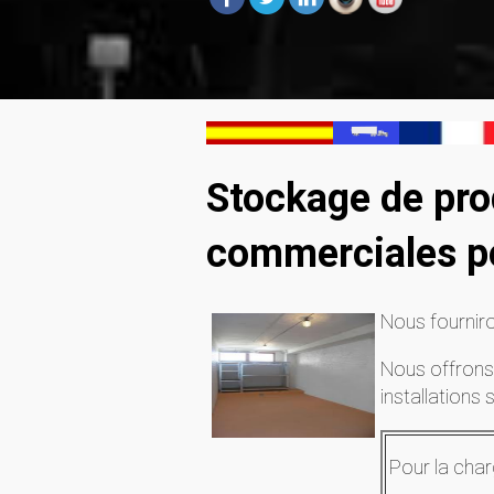
Stockage de pro
commerciales pou
Nous fourniron
Nous offrons 
installations 
Pour la char