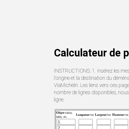
Calculateur de p
INSTRUCTIONS: 1. Insérez les mesur
l'origine et la destination du dé
ViaMichelin. Les liens vers ces pag
nombre de lignes disponibles, nou
ligne.
Objet
/valise,
Longueur
Largeur/
Hauteur
/cm
cm
/cm
table, etc.