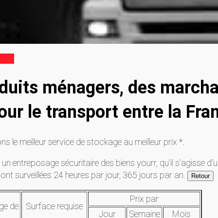
duits ménagers, des march
r le transport entre la Fran
s le meilleur service de stockage au meilleur prix *.
un entreposage sécuritaire des biens yourr, qu'il s'agisse d'
sont surveillées 24 heures par jour, 365 jours par an.
Prix par
ge de
Surface requise
Jour
Semaine
Mois