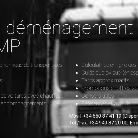
t, déménagement
MP
onomique de transport des
Calculatrice en ligne d
Guide audiovisuel (en es
s
Tarifs approximatifs
Promotions et offres sp
 de voitures avec chauffeur.
Conseils utiles
les accompagnements
Références et avis de no
Móvil: +34 650 87 41 19 (Dispon
Tel./Fax: +34 949 87 20 00; E-