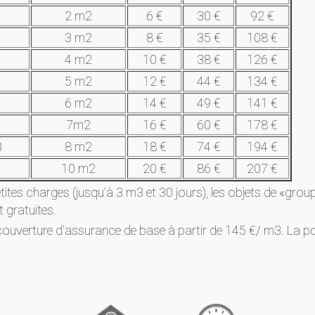
2 m2
6 €
30 €
92 €
3 m2
8 €
35 €
108 €
4 m2
10 €
38 €
126 €
5 m2
12 €
44 €
134 €
6 m2
14 €
49 €
141 €
7m2
16 €
60 €
178 €
3
8 m2
18 €
74 €
194 €
10 m2
20 €
86 €
207 €
tites charges (jusqu'à 3 m3 et 30 jours), les objets de «gro
 gratuites.
couverture d'assurance de base à partir de 145 €/ m3. La po