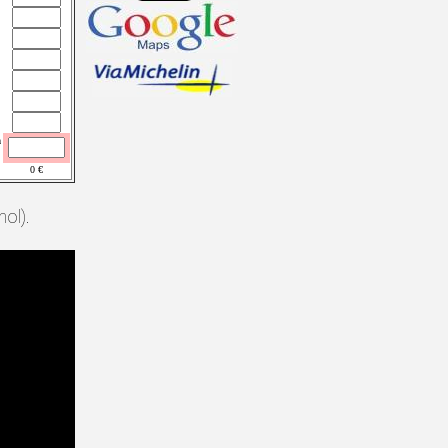
n
0
€
ol).