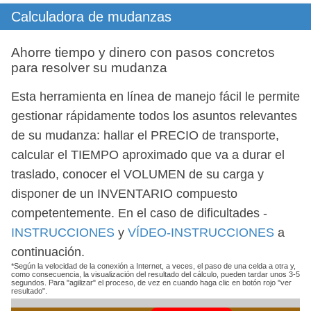
Calculadora de mudanzas
Ahorre tiempo y dinero con pasos concretos
para resolver su mudanza
Esta herramienta en línea de manejo fácil le permite
gestionar rápidamente todos los asuntos relevantes
de su mudanza: hallar el
PRECIO
de transporte,
calcular el
TIEMPO
aproximado que va a durar el
traslado, conocer el
VOLUMEN
de su carga y
disponer de un
INVENTARIO
compuesto
competentemente. En el caso de dificultades -
INSTRUCCIONES
y
VÍDEO-INSTRUCCIONES
a
continuación.
*Según la velocidad de la conexión a Internet, a veces, el paso de una celda a otra y,
como consecuencia, la visualización del resultado del cálculo, pueden tardar unos 3-5
segundos. Para "agilizar" el proceso, de vez en cuando haga clic en botón rojo "ver
resultado".