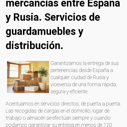
mercancías entre España
y Rusia. Servicios de
guardamuebles y
distribución.
Garantizamos la entrega de sus
pertenencias desde España a
cualquier ciudad de Rusia y
viceversa de una forma rápida,
segura y eficiente.
Acentuamos en servicios directos, de puerta a puerta.
Las recogidas de cargas en el domicilio, lugar de
trabajo o almacén se efectúan siempre y cuando
podamos garantizar su entrega en menos de 120