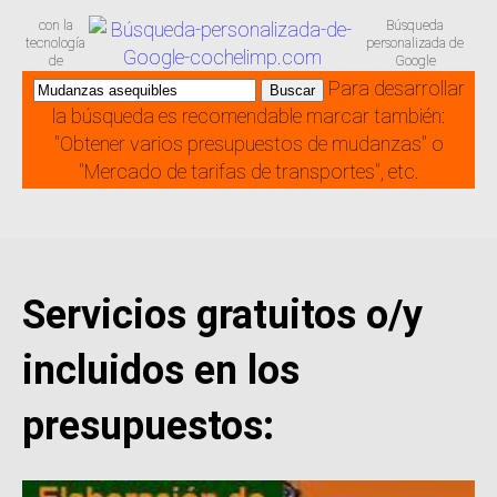
con la
Búsqueda
tecnología
personalizada de
de
Google
Para desarrollar
la búsqueda es recomendable marcar también:
"Obtener varios presupuestos de mudanzas" o
"Mercado de tarifas de transportes", etc.
Servicios gratuitos o/y
incluidos en los
presupuestos: