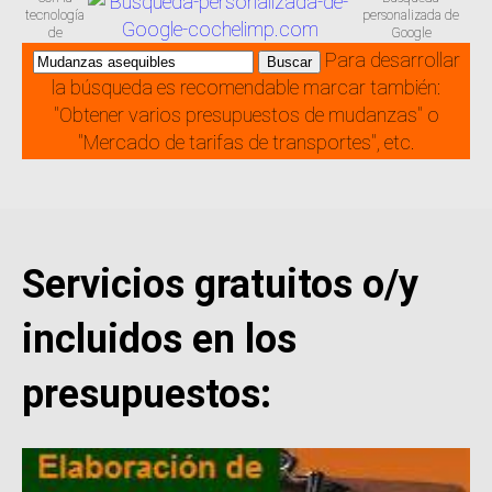
tecnología
personalizada de
de
Google
Para desarrollar
la búsqueda es recomendable marcar también:
"Obtener varios presupuestos de mudanzas" o
"Mercado de tarifas de transportes", etc.
Servicios gratuitos o/y
incluidos en los
presupuestos: