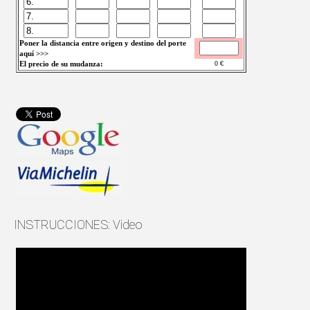
Poner la distancia entre origen y destino del porte
aquí >>>
El precio de su mudanza:
0
€
INSTRUCCIONES: Video