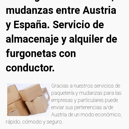
mudanzas entre Austria
y España. Servicio de
almacenaje y alquiler de
furgonetas con
conductor.
Gracias a nuestros servicios de
paquetería y mudanzas para las
empresas y particulares puede
enviar sus pertenencias a/de
Austria de un modo económico,
rápido, cómodo y seguro.