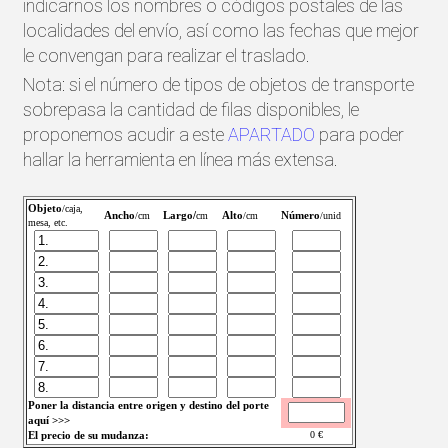
indicarnos los nombres o códigos postales de las
localidades del envío, así como las fechas que mejor
le convengan para realizar el traslado.
Nota: si el número de tipos de objetos de transporte
sobrepasa la cantidad de filas disponibles, le
proponemos acudir a este
APARTADO
para poder
hallar la herramienta en línea más extensa.
Objeto
/caja,
Ancho
Largo/
Alto
Número
/cm
cm
/cm
/unid
mesa, etc.
Poner la distancia entre origen y destino del porte
aquí >>>
El precio de su mudanza:
0
€