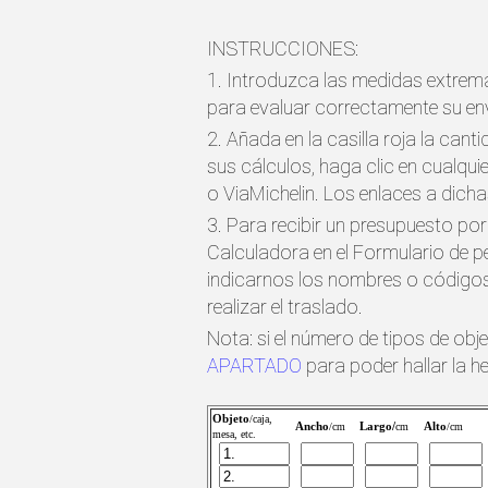
INSTRUCCIONES:
1. Introduzca las medidas extrema
para evaluar correctamente su env
2. Añada en la casilla roja la cant
sus cálculos, haga clic en cualqu
o ViaMichelin. Los enlaces a dicha
3. Para recibir un presupuesto por
Calculadora en el Formulario de 
indicarnos los nombres o códigos 
realizar el traslado.
Nota: si el número de tipos de obj
APARTADO
para poder hallar la h
Objeto
/caja,
Ancho
Largo/
Alto
/cm
cm
/cm
mesa, etc.