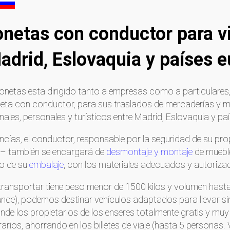
gonetas con conductor para 
adrid, Eslovaquia y países 
rgonetas esta dirigido tanto a empresas como a particulares
eta con conductor, para sus traslados de mercaderías y 
les, personales y turísticos entre Madrid, Eslovaquia y pa
cías, el conductor, responsable por la seguridad de su prop
 – también se encargará de
desmontaje y montaje
de muebl
o de su
embalaje
, con los materiales adecuados y autoriza
 transportar tiene peso menor de 1500 kilos y volumen has
nde), podemos destinar vehículos adaptados para llevar s
onde los propietarios de los enseres totalmente gratis y
arios, ahorrando en los billetes de viaje (hasta 5 personas.