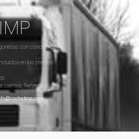
LIMP
furgonetas con conductor
incluidos en los precios
es
 clientes. Referencias
: info@cochelimp.com