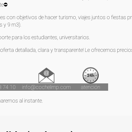
te⛔
tes con objetivos de hacer turismo, viajes juntos o fiestas pr
s y 9 m3).
porte para los estudiantes, universitarios.
ferta detallada, clara y transparente! Le ofrecemos preci
3 74 10
info@cochelimp.com
atención
maremos al instante.