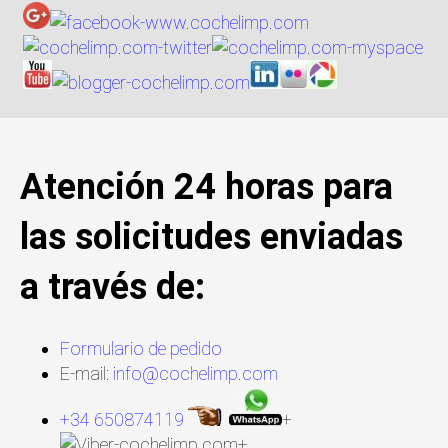
Atención 24 horas para
las solicitudes enviadas
a través de:
Formulario de pedido
E-mail:
info@cochelimp.com
+34 650874119
+
+