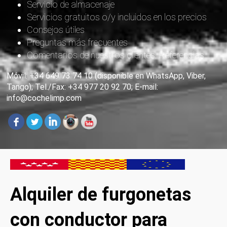
Servicio de almacenaje
Servicios gratuitos o/y incluidos en los precios
Consejos útiles
Preguntas más frecuentes
Comentarios de nuestros clientes. Referencias
Móvil: +34 649 73 74 10 (disponible en WhatsApp, Viber,
Tango); Tel./Fax: +34 977 20 92 70; E-mail:
info@cochelimp.com
Alquiler de furgonetas
con conductor para