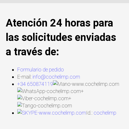
Atención 24 horas para
las solicitudes enviadas
a través de:
Formulario de pedido
E-mail:
info@cochelimp.com
+34 650874119
+
+
Id.:
cochelimp