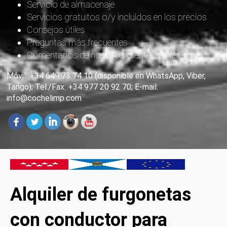
Servicio de almacenaje
Servicios gratuitos o/y incluidos en los precios
Consejos útiles
Preguntas más frecuentes
Comentarios de nuestros clientes. Referencias
Móvil: +34 649 73 74 10 (disponible en WhatsApp, Viber,
Tango); Tel./Fax: +34 977 20 92 70; E-mail:
info@cochelimp.com
Alquiler de furgonetas
con conductor para