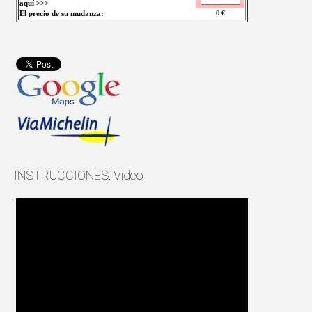
aquí >>>
El precio de su mudanza:
0
€
INSTRUCCIONES: Video