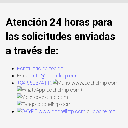
Atención 24 horas para
las solicitudes enviadas
a través de:
Formulario de pedido
E-mail:
info@cochelimp.com
+34 650874119
+
+
Id.:
cochelimp