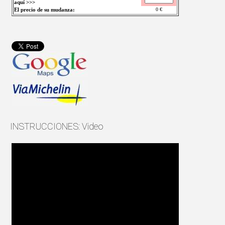
aquí >>>
El precio de su mudanza:
0
€
INSTRUCCIONES: Video