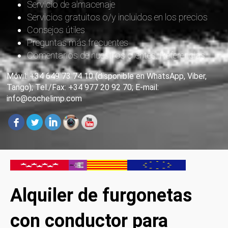
Servicio de almacenaje
Servicios gratuitos o/y incluidos en los precios
Consejos útiles
Preguntas más frecuentes
Comentarios de nuestros clientes. Referencias
Móvil: +34 649 73 74 10 (disponible en WhatsApp, Viber,
Tango); Tel./Fax: +34 977 20 92 70; E-mail:
info@cochelimp.com
Alquiler de furgonetas
con conductor para