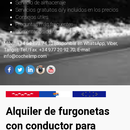
Servicio de almacenaje
Servicios gratuitos o/y incluidos en los precios
Consejos útiles
Preguntas más frecuentes
Comentarios de nuestros clientes. Referencias
Móvil: +34 649 73 74 10 (disponible en WhatsApp, Viber,
Tango); Tel./Fax: +34 977 20 92 70; E-mail:
info@cochelimp.com
Alquiler de furgonetas
con conductor para