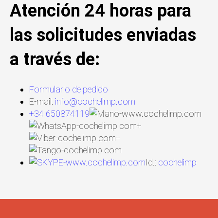
Atención 24 horas para
las solicitudes enviadas
a través de:
Formulario de pedido
E-mail:
info@cochelimp.com
+34 650874119
+
+
Id.:
cochelimp