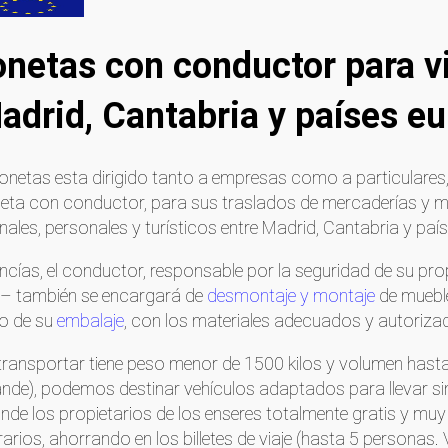
gonetas con conductor para 
adrid, Cantabria y países e
rgonetas esta dirigido tanto a empresas como a particulares
eta con conductor, para sus traslados de mercaderías y 
les, personales y turísticos entre Madrid, Cantabria y paí
cías, el conductor, responsable por la seguridad de su prop
 – también se encargará de
desmontaje y montaje
de muebl
o de su
embalaje
, con los materiales adecuados y autoriza
 transportar tiene peso menor de 1500 kilos y volumen has
nde), podemos destinar vehículos adaptados para llevar s
onde los propietarios de los enseres totalmente gratis y
arios, ahorrando en los billetes de viaje (hasta 5 personas.