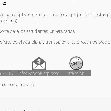
te⛔
tes con objetivos de hacer turismo, viajes juntos o fiestas pr
s y 9 m3).
porte para los estudiantes, universitarios.
ferta detallada, clara y transparente! Le ofrecemos preci
3 74 10
info@cochelimp.com
atención
maremos al instante.