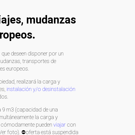
viajes, mudanzas
uropeos.
, que deseen disponer por un
mudanzas, transportes de
ses europeos.
iedad, realizará la carga y
es,
instalación y/o desinstalación
dos.
ta 9 m3 (capacidad de una
imultáneamente la carga y
 muy cómodamente pueden
viajar
con
 Ver foto). ⛔oferta está suspendida