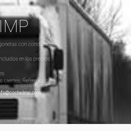
LIMP
furgonetas con conductor
incluidos en los precios
es
 clientes. Referencias
: info@cochelimp.com