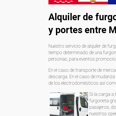
Alquiler de fur
y portes entre M
Nuestro servicio de alquiler de fu
tiempo determinado de una furgon
personas, para eventos promociona
En el caso de transporte de mercan
descarga. En el caso de mudanza
de los electrodomésticos así com
Si la carga a
furgoneta gra
pasajeros, d
nuestros oper