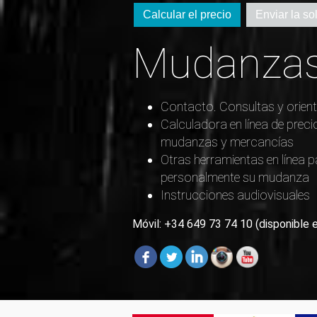
Calcular el precio
Enviar la sol
Mudanzas
Contacto. Consultas y orient
Calculadora en línea de preci
mudanzas y mercancías
Otras herramientas en línea p
personalmente su mudanza
Instrucciones audiovisuales
Móvil: +34 649 73 74 10 (disponible 