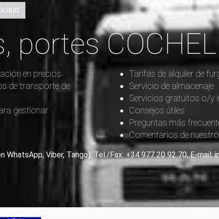
icitud
, portes COCHE
ación en precios
Tarifas de alquiler de 
os de transporte de
Servicio de almacenaje
Servicios gratuitos o/y 
ara gestionar
Consejos útiles
Preguntas más frecuent
Comentarios de nuestros
en WhatsApp, Viber, Tango); Tel./Fax: +34 977 20 92 70; E-mail