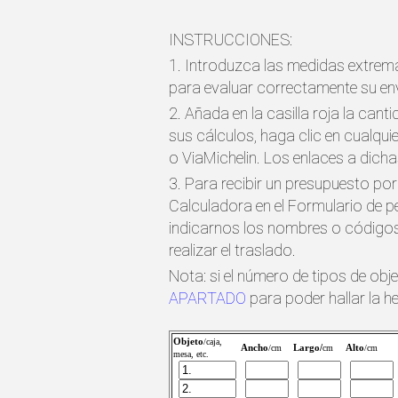
INSTRUCCIONES:
1. Introduzca las medidas extrema
para evaluar correctamente su env
2. Añada en la casilla roja la cant
sus cálculos, haga clic en cualqu
o ViaMichelin. Los enlaces a dicha
3. Para recibir un presupuesto por
Calculadora en el Formulario de 
indicarnos los nombres o códigos 
realizar el traslado.
Nota: si el número de tipos de obj
APARTADO
para poder hallar la h
Objeto
/caja,
Ancho
Largo/
Alto
/cm
cm
/cm
mesa, etc.