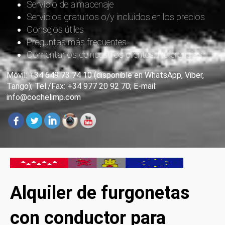
Servicio de almacenaje
Servicios gratuitos o/y incluidos en los precios
Consejos útiles
Preguntas más frecuentes
Comentarios de nuestros clientes. Referencias
Móvil: +34 649 73 74 10 (disponible en WhatsApp, Viber,
Tango); Tel./Fax: +34 977 20 92 70; E-mail:
info@cochelimp.com
Alquiler de furgonetas
con conductor para