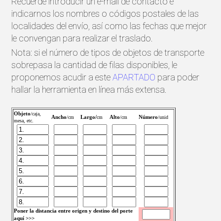
Recuerde introducir un e-mail de contacto e
indicarnos los nombres o códigos postales de las
localidades del envío, así como las fechas que mejor
le convengan para realizar el traslado.
Nota: si el número de tipos de objetos de transporte
sobrepasa la cantidad de filas disponibles, le
proponemos acudir a este
APARTADO
para poder
hallar la herramienta en línea más extensa.
Objeto
/caja,
Ancho
Largo/
Alto
Número
/cm
cm
/cm
/unid
mesa, etc.
Poner la distancia entre origen y destino del porte
aquí >>>