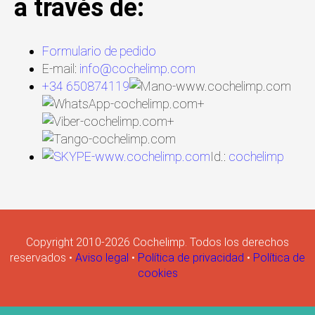
a través de:
Formulario de pedido
E-mail:
info@cochelimp.com
+34 650874119
+
+
Id.:
cochelimp
Copyright 2010-2026 Cochelimp. Todos los derechos
reservados •
Aviso legal
•
Política de privacidad
•
Política de
cookies