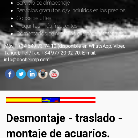
Servicio de almacenaje
Servicios gratuitos o/y incluidos en los precios
Consejos útiles
Preguntas más frecuentes
Comentarios de nuestros clientes. Referencias
Móvil: +34 649 73 74 10 (disponible en WhatsApp, Viber,
Tango); Tel./Fax: +34 977 20 92 70; E-mail:
info@cochelimp.com
Desmontaje - traslado -
montaje de acuarios.