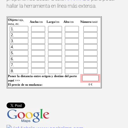
hallar la herramienta en línea más extensa.
Objeto
/caja,
Ancho
Largo/
Alto
Número
/cm
cm
/cm
/unid
mesa, etc.
Poner la distancia entre origen y destino del porte
aquí >>>
El precio de su mudanza:
0
€