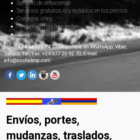
Servicio de almacenaje
Servicios gratuitos o/y incluidos en los precios
Consejos útiles
Preguntas más frecuentes
Comentarios de nuestros clientes. Referencias
Móvil: +34 649 73 74 10 (disponible en WhatsApp, Viber,
Tango); Tel./Fax: +34 977 20 92 70; E-mail:
info@cochelimp.com
Envíos, portes,
mudanzas, traslados,