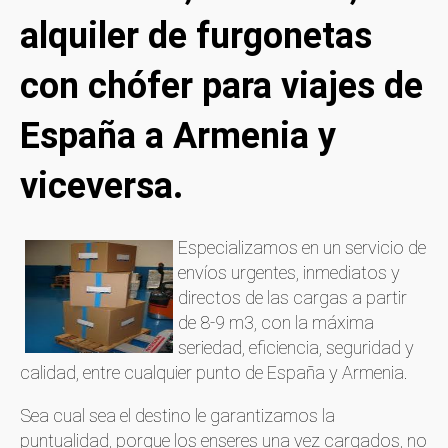
alquiler de furgonetas
con chófer para viajes de
España a Armenia y
viceversa.
Especializamos en un servicio de
envíos urgentes, inmediatos y
directos de las cargas a partir
de 8-9 m3, con la máxima
seriedad, eficiencia, seguridad y
calidad, entre cualquier punto de España y Armenia.
Sea cual sea el destino le garantizamos la
puntualidad, porque los enseres una vez cargados, no