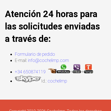
Atención 24 horas para
las solicitudes enviadas
a través de:
Formulario de pedido
E-mail:
info@cochelimp.com
+34 650874119
+
+
Id.:
cochelimp