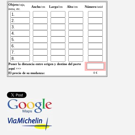
Objeto
/caja,
Ancho
Largo/
Alto
Número
/cm
cm
/cm
/unid
mesa, etc.
Poner la distancia entre origen y destino del porte
aquí >>>
El precio de su mudanza:
0
€