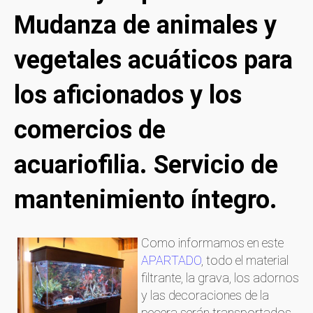
Mudanza de animales y
vegetales acuáticos para
los aficionados y los
comercios de
acuariofilia. Servicio de
mantenimiento íntegro.
Como informamos en este
APARTADO
, todo el material
filtrante, la grava, los adornos
y las decoraciones de la
pecera serán transportados