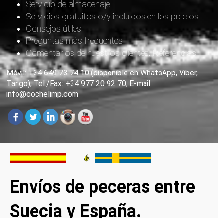
Servicio de almacenaje
Servicios gratuitos o/y incluidos en los precios
Consejos útiles
Preguntas más frecuentes
Comentarios de nuestros clientes. Referencias
Móvil: +34 649 73 74 10 (disponible en WhatsApp, Viber,
Tango); Tel./Fax: +34 977 20 92 70; E-mail:
info@cochelimp.com
Envíos de peceras entre
Suecia y España.