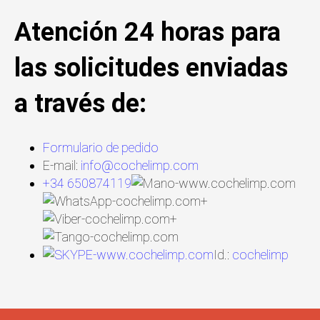
Atención 24 horas para
las solicitudes enviadas
a través de:
Formulario de pedido
E-mail:
info@cochelimp.com
+34 650874119
+
+
Id.:
cochelimp