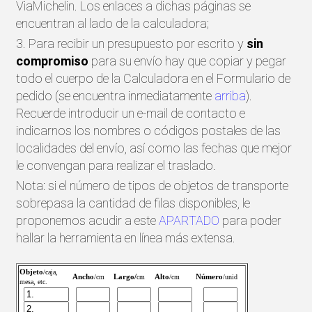
ViaMichelin. Los enlaces a dichas páginas se
encuentran al lado de la calculadora;
3. Para recibir un presupuesto por escrito y
sin
compromiso
para su envío hay que copiar y pegar
todo el cuerpo de la Calculadora en el Formulario de
pedido (se encuentra inmediatamente
arriba
).
Recuerde introducir un e-mail de contacto e
indicarnos los nombres o códigos postales de las
localidades del envío, así como las fechas que mejor
le convengan para realizar el traslado.
Nota: si el número de tipos de objetos de transporte
sobrepasa la cantidad de filas disponibles, le
proponemos acudir a este
APARTADO
para poder
hallar la herramienta en línea más extensa.
Objeto
/caja,
Ancho
Largo/
Alto
Número
/cm
cm
/cm
/unid
mesa, etc.