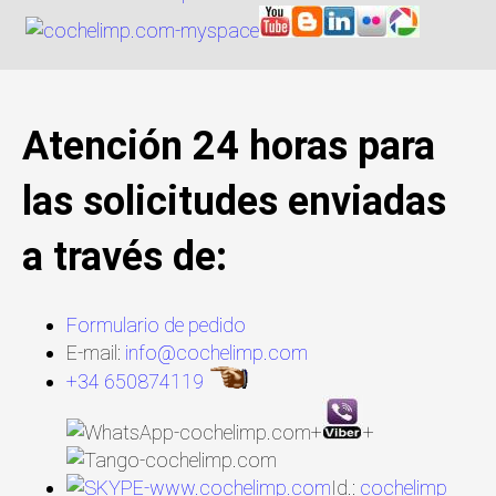
Atención 24 horas para
las solicitudes enviadas
a través de:
Formulario de pedido
E-mail:
info@cochelimp.com
+34 650874119
+
+
Id.:
cochelimp