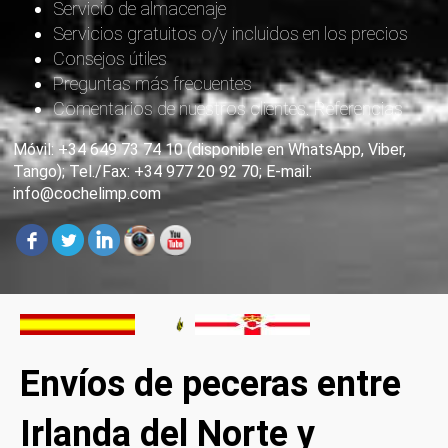
Servicio de almacenaje
Servicios gratuitos o/y incluidos en los precios
Consejos útiles
Preguntas más frecuentes
Comentarios de nuestros clientes. Referencias
Móvil: +34 649 73 74 10 (disponible en WhatsApp, Viber,
Tango); Tel./Fax: +34 977 20 92 70; E-mail:
info@cochelimp.com
Envíos de peceras entre
Irlanda del Norte y