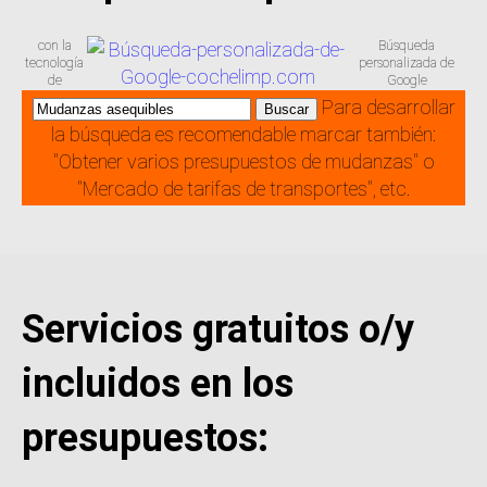
con la
Búsqueda
tecnología
personalizada de
de
Google
Para desarrollar
la búsqueda es recomendable marcar también:
"Obtener varios presupuestos de mudanzas" o
"Mercado de tarifas de transportes", etc.
Servicios gratuitos o/y
incluidos en los
presupuestos: