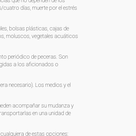
ncias que no dependen de los
/cuatro días, muerte por el estrés
les, bolsas plásticas, cajas de
dos, moluscos, vegetales acuáticos
to periódico de peceras. Son
gidas a los aficionados o
uera necesario). Los medios y el
 pueden acompañar su mudanza y
transportarlas en una unidad de
 cualquiera de estas opciones: