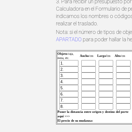
3. Para recibir un presupuesto por
Calculadora en el Formulario de 
indicarnos los nombres o códigos 
realizar el traslado.
Nota: si el número de tipos de obj
APARTADO
para poder hallar la h
Objeto
/caja,
Ancho
Largo/
Alto
/cm
cm
/cm
mesa, etc.
Poner la distancia entre origen y destino del porte
aquí >>>
El precio de su mudanza: