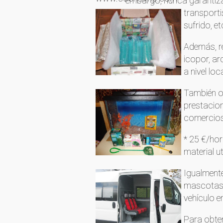
embargo, nunca garantizam
transporti
sufrido, et
Además, re
icopor, ar
a nivel lo
También o
prestacio
comercios 
* 25 €/hor
material u
Igualment
mascotas d
vehículo e
Para obten