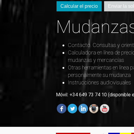
Calcular el precio
Enviar la sol
Mudanzas
Contacto. Consultas y orient
Calculadora en línea de preci
mudanzas y mercancías
Otras herramientas en línea p
personalmente su mudanza
Instrucciones audiovisuales
Móvil: +34 649 73 74 10 (disponible 