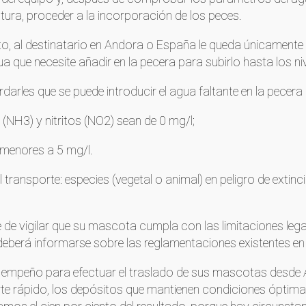
tura, proceder a la incorporación de los peces.
to, al destinatario en Andora o España le queda únicamente
ua que necesite añadir en la pecera para subirlo hasta los n
arles que se puede introducir el agua faltante en la pecera
(NH3) y nitritos (NO2) sean de 0 mg/l;
n menores a 5 mg/l.
ransporte: especies (vegetal o animal) en peligro de extinci
le de vigilar que su mascota cumpla con las limitaciones le
 deberá informarse sobre las reglamentaciones existentes e
mpeño para efectuar el traslado de sus mascotas desde An
rte rápido, los depósitos que mantienen condiciones óptimas