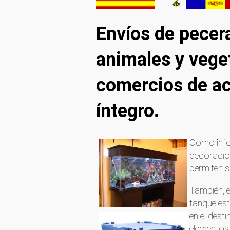
Envíos de pecer
animales y veget
comercios de ac
íntegro.
Como inf
decoracio
permiten s
También, 
tanque est
en el dest
elementos 