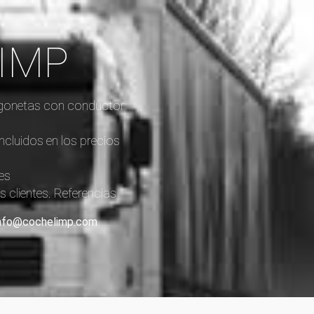
LIMP
furgonetas con conductor
incluidos en los precios
es
 clientes. Referencias
: info@cochelimp.com