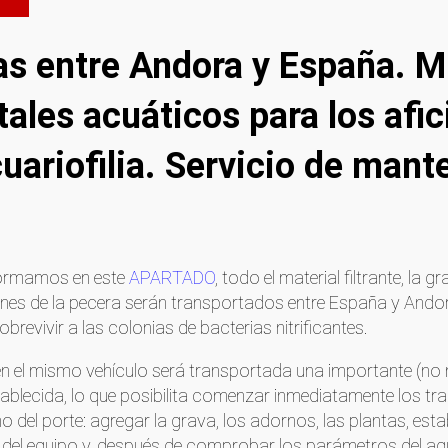
as entre Andora y España. 
ales acuáticos para los afic
uariofilia. Servicio de mant
ormamos en este
APARTADO
, todo el material filtrante, la 
nes de la pecera serán transportados entre España y Ando
obrevivir a las colonias de bacterias nitrificantes.
en el mismo vehículo será transportada una importante (no
ablecida, lo que posibilita comenzar inmediatamente los tr
ino del porte: agregar la grava,
los adornos, las plantas, establ
del equipo y, después de comprobar los parámetros del agua