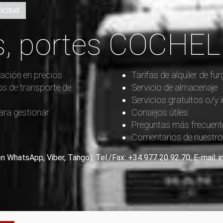
icitud
, portes COCHE
ación en precios
Tarifas de alquiler de 
os de transporte de
Servicio de almacenaje
Servicios gratuitos o/y 
ara gestionar
Consejos útiles
Preguntas más frecuent
Comentarios de nuestros
en WhatsApp, Viber, Tango); Tel./Fax: +34 977 20 92 70; E-mail