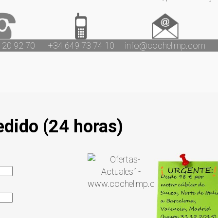
 20 92 70
+34 649 73 74 10
info@cochelimp.com
edido (24 horas)