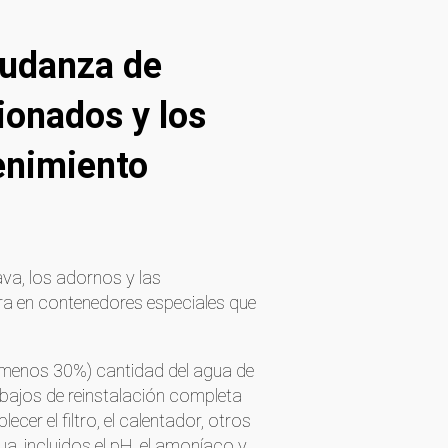
Mudanza de
ionados y los
enimiento
grava, los adornos y las
ra en contenedores especiales que
 menos 30%) cantidad del agua de
abajos de reinstalación completa
ecer el filtro, el calentador, otros
, incluidos el pH, el amoníaco y