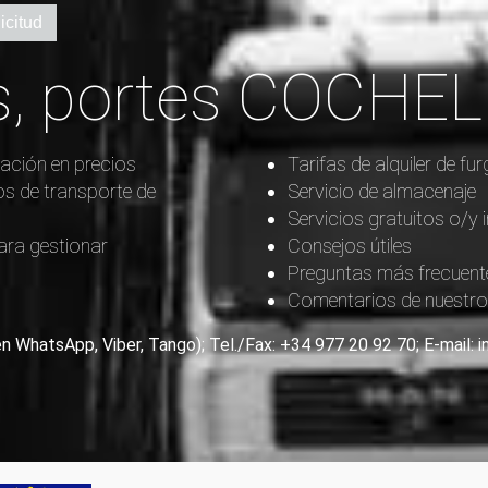
icitud
, portes COCHE
ación en precios
Tarifas de alquiler de 
os de transporte de
Servicio de almacenaje
Servicios gratuitos o/y 
ara gestionar
Consejos útiles
Preguntas más frecuent
Comentarios de nuestros
en WhatsApp, Viber, Tango); Tel./Fax: +34 977 20 92 70; E-mail