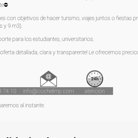
te⛔
tes con objetivos de hacer turismo, viajes juntos o fiestas pr
s y 9 m3).
porte para los estudiantes, universitarios.
ferta detallada, clara y transparente! Le ofrecemos preci
3 74 10
info@cochelimp.com
atención
maremos al instante.