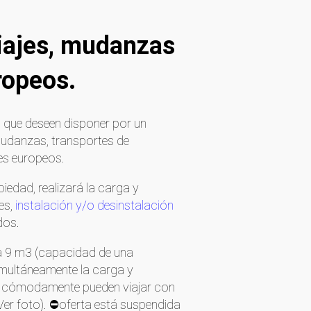
viajes, mudanzas
ropeos.
, que deseen disponer por un
mudanzas, transportes de
es europeos.
iedad, realizará la carga y
es,
instalación y/o desinstalación
dos.
ta 9 m3 (capacidad de una
imultáneamente la carga y
muy cómodamente pueden viajar con
 Ver foto). ⛔oferta está suspendida