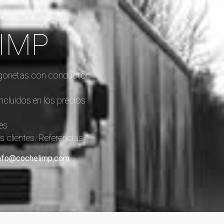
LIMP
furgonetas con conductor
incluidos en los precios
es
 clientes. Referencias
: info@cochelimp.com