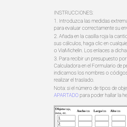
INSTRUCCIONES:
1. Introduzca las medidas extrema
para evaluar correctamente su env
2. Añada en la casilla roja la cant
sus cálculos, haga clic en cualqu
o ViaMichelin. Los enlaces a dicha
3. Para recibir un presupuesto por
Calculadora en el Formulario de 
indicarnos los nombres o códigos 
realizar el traslado.
Nota: si el número de tipos de obj
APARTADO
para poder hallar la h
Objeto
/caja,
Ancho
Largo/
Alto
/cm
cm
/cm
mesa, etc.