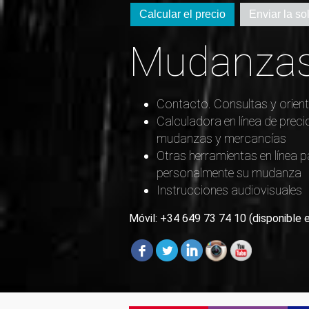
Calcular el precio
Enviar la sol
Mudanzas
Contacto. Consultas y orient
Calculadora en línea de preci
mudanzas y mercancías
Otras herramientas en línea p
personalmente su mudanza
Instrucciones audiovisuales
Móvil: +34 649 73 74 10 (disponible 