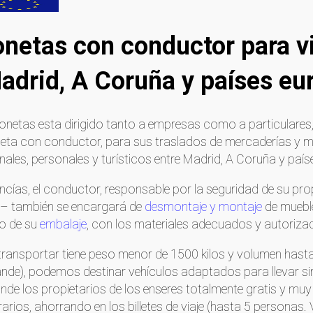
gonetas con conductor para 
Madrid, A Coruña y países eu
rgonetas esta dirigido tanto a empresas como a particulares
eta con conductor, para sus traslados de mercaderías y 
les, personales y turísticos entre Madrid, A Coruña y país
cías, el conductor, responsable por la seguridad de su prop
 – también se encargará de
desmontaje y montaje
de muebl
o de su
embalaje
, con los materiales adecuados y autoriza
 transportar tiene peso menor de 1500 kilos y volumen has
nde), podemos destinar vehículos adaptados para llevar s
nde los propietarios de los enseres totalmente gratis y 
arios, ahorrando en los billetes de viaje (hasta 5 personas.