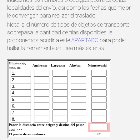
localidades del envío, así como las fechas que mejor
le convengan para realizar el traslado.
Nota: si el número de tipos de objetos de transporte
sobrepasa la cantidad de filas disponibles, le
proponemos acudir a este
APARTADO
para poder
hallar la herramienta en línea más extensa.
Objeto
/caja,
Ancho
Largo/
Alto
Número
/cm
cm
/cm
/unid
mesa, etc.
Poner la distancia entre origen y destino del porte
aquí >>>
El precio de su mudanza:
0
€