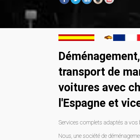
Déménagement, 
transport de ma
voitures avec ch
l'Espagne et vic
Services complets adaptés a vos 
Nous, une société de déménagement 