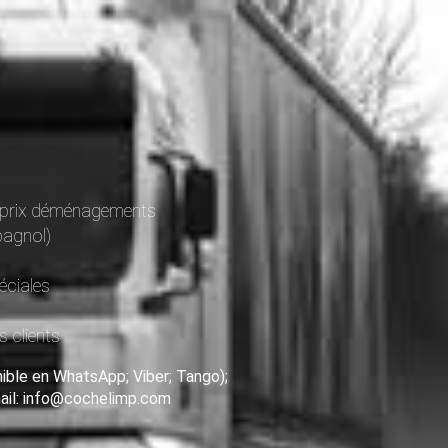
es prix déménagements
pagnol)
éciales
s clients
ible en WhatsApp; Viber; Tango);
mail: info@cochelimp.com