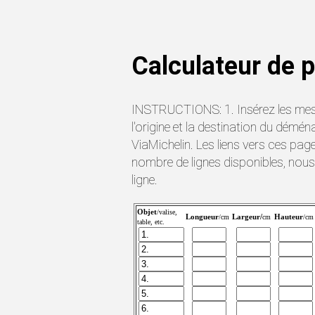
Calculateur de p
INSTRUCTIONS: 1. Insérez les mesur
l'origine et la destination du dé
ViaMichelin. Les liens vers ces pag
nombre de lignes disponibles, nou
ligne.
Objet
/valise,
Longueur
Largeur/
Hauteur
/cm
cm
/cm
table, etc.