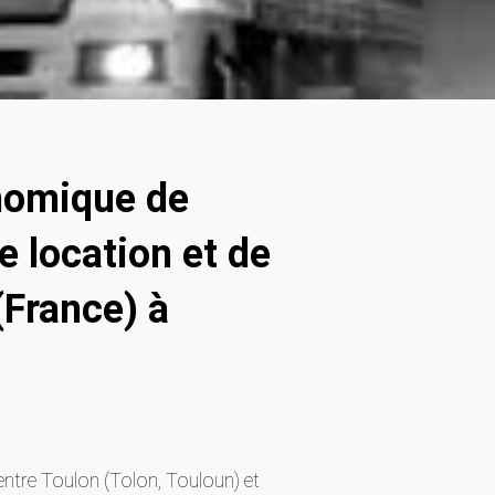
nomique de
 location et de
(France) à
entre Toulon (Tolon, Touloun) et