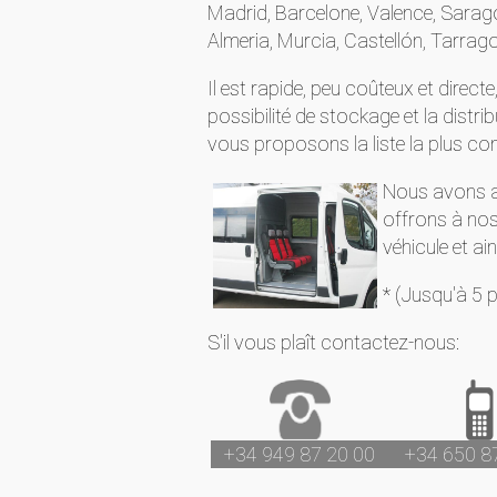
Madrid, Barcelone, Valence, Sarago
Almeria, Murcia, Castellón, Tarrago
Il est rapide, peu coûteux et direc
possibilité de stockage et la distr
vous proposons la liste la plus co
Nous avons a
offrons à nos
véhicule et ai
* (Jusqu'à 5
S'il vous plaît contactez-nous:
+34 949 87 20 00
+34 650 8