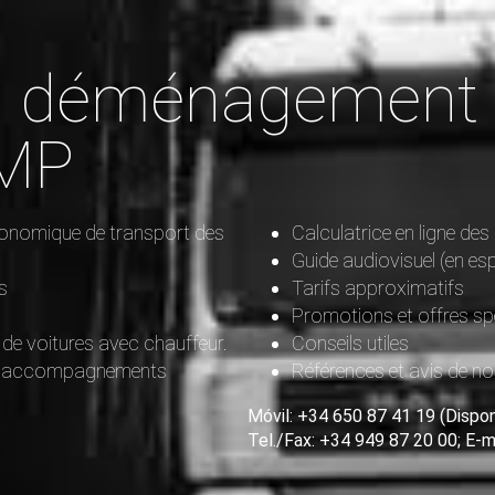
t, déménagement
MP
onomique de transport des
Calculatrice en ligne d
Guide audiovisuel (en es
s
Tarifs approximatifs
Promotions et offres sp
 de voitures avec chauffeur.
Conseils utiles
les accompagnements
Références et avis de no
Móvil: +34 650 87 41 19 (Dispon
Tel./Fax: +34 949 87 20 00; E-