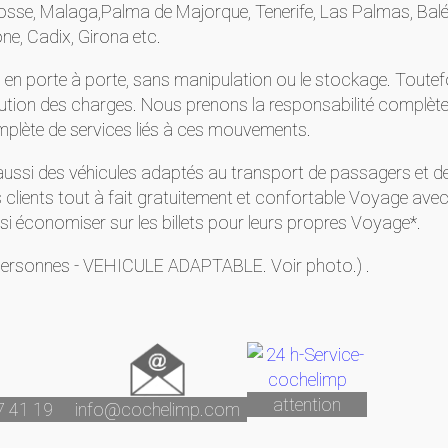
sse, Malaga,Palma de Majorque, Tenerife, Las Palmas, Baléar
ne, Cadix, Girona etc.
te, en porte à porte, sans manipulation ou le stockage. Tout
ibution des charges. Nous prenons la responsabilité complète
mplète de services liés à ces mouvements.
ussi des véhicules adaptés au transport de passagers et d
 clients tout à fait gratuitement et confortable Voyage ave
nsi économiser sur les billets pour leurs propres Voyage*.
 personnes - VEHICULE ADAPTABLE. Voir photo.) .
attention
7 41 19
info@cochelimp.com