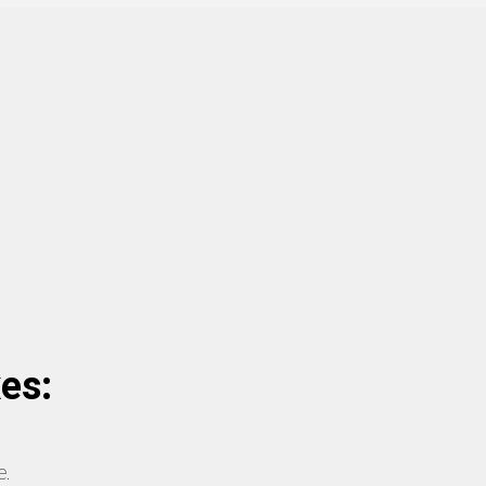
es:
e.