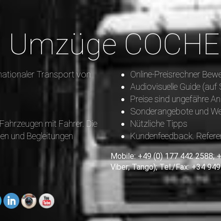
t, Umzüge COCH
nationaler Transport von
Online-Preisrechner Bew
Audiovisuelle Guide (auf
Preise sind ungefähre A
Sonderangebote und We
Fahrzeugen mit Fahrer. Die
Nützliche Tipps
gen und Begleitungen
Kundenfeedback. Refere
Mobile: +49 (0) 177 442 2588; 
Viber; Tango); Tel./Fax: +34 949