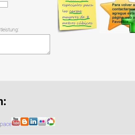
leistung:
n: