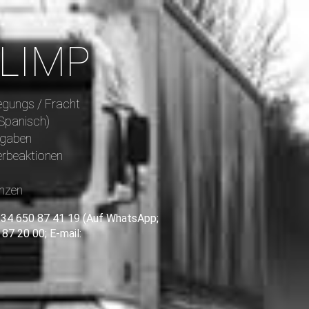
ELIMP
egungs / Fracht
 Spanisch)
ngaben
rbeaktionen
nzen
+34 650 87 41 19 (Auf WhatsApp;
 87 20 00; E-mail: