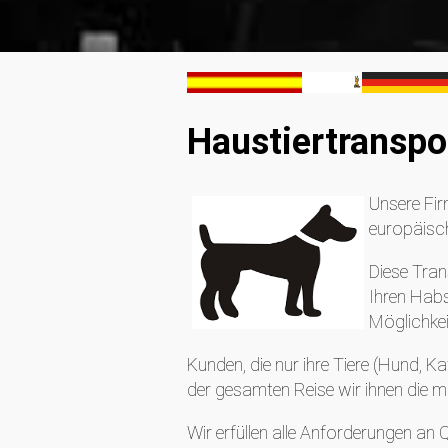
Haustiertranspo
Unsere Fir
europäisc
Diese Tran
Ihren Habs
Möglichkei
Kunden, die nur ihre Tiere (Hund, K
der gesamten Reise wir ihnen die m
Wir erfüllen alle Anforderungen an 